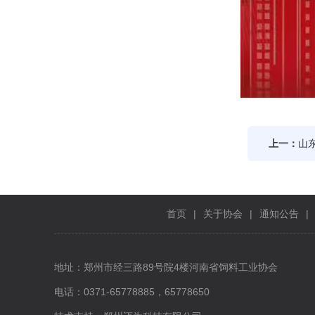
上一：
山
首页
|
关于协会
|
通知公告
|
地址：郑州市经三路89号院4楼河南省饲料工业协会
电话：0371-65778885，65778650